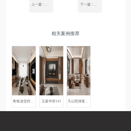
上一篇：国府壹号-145 现代轻奢
下一篇：星耀阅海169-意式轻奢风
相关案例推荐
鲁银泷玺舒适性养老房
玉庭华府143
天山熙湖复式-新中式风格